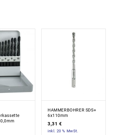
HAMMERBOHRER SDS+
HAMME
erkassette
6x110mm
18x26
-10,0mm
3,31
€
15,79
inkl. 20 % MwSt.
inkl. 20