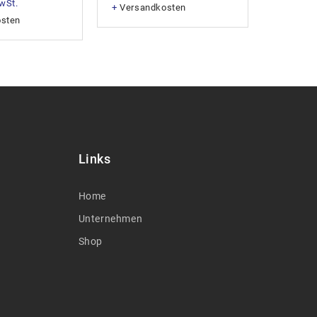
MwSt.
+
Versandkosten
+
Versan
osten
Links
Home
Unternehmen
Shop