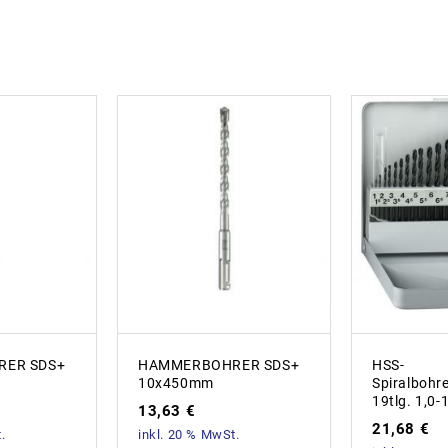
ER SDS+
HAMMERBOHRER SDS+
HSS-
10x450mm
Spiralbohr
19tlg. 1,0
13,63
€
21,68
€
.
inkl. 20 % MwSt.