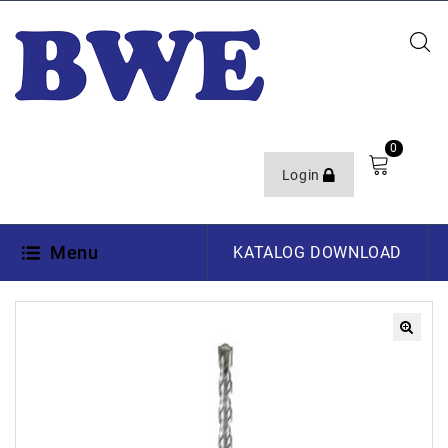
0
Login
Menu
KATALOG DOWNLOAD
🔍