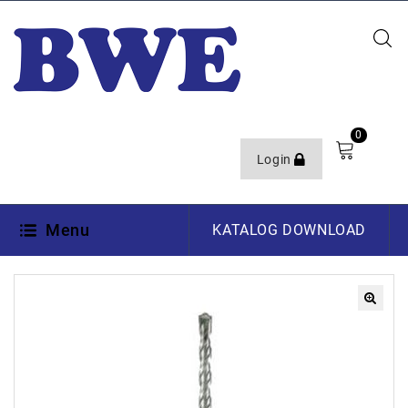
0
Login
Menu
KATALOG DOWNLOAD
🔍