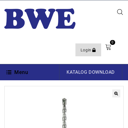
0
Login
Menu
KATALOG DOWNLOAD
🔍