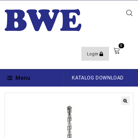
0
Login
Menu
KATALOG DOWNLOAD
🔍