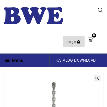
0
Login
Menu
KATALOG DOWNLOAD
🔍