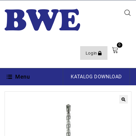
0
Login
Menu
KATALOG DOWNLOAD
🔍