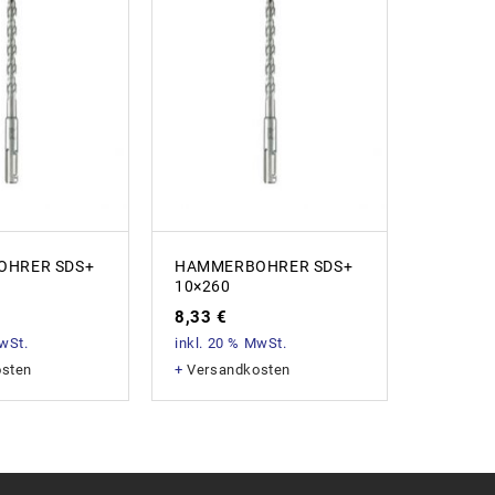
HRER SDS+
HAMMERBOHRER SDS+
HAMME
10×260
14x10
8,33
€
61,73
MwSt.
inkl. 20 % MwSt.
inkl. 20
osten
+
Versandkosten
+
Versan