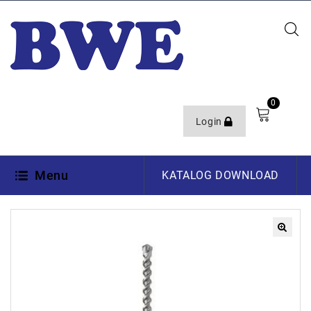
0
Login
Menu
KATALOG DOWNLOAD
🔍