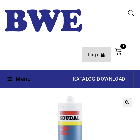
0
Login
Menu
KATALOG DOWNLOAD
🔍