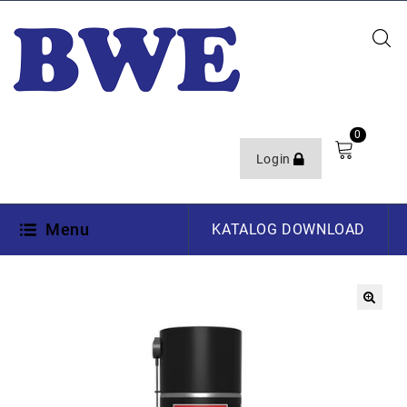
0
Login
Menu
KATALOG DOWNLOAD
🔍