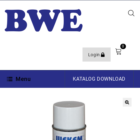
0
Login
Menu
KATALOG DOWNLOAD
🔍