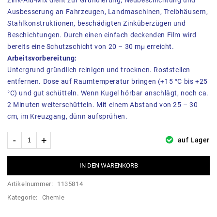
Zink-Alu-Mix dient zur Grundierung, Neubeschichtung und
Ausbesserung an Fahrzeugen, Landmaschinen, Treibhäusern,
Stahlkonstruktionen, beschädigten Zinküberzügen und
Beschichtungen. Durch einen einfach deckenden Film wird
bereits eine Schutzschicht von 20 – 30 mμ erreicht.
Arbeitsvorbereitung:
Untergrund gründlich reinigen und trocknen. Roststellen
entfernen. Dose auf Raumtemperatur bringen (+15 °C bis +25
°C) und gut schütteln. Wenn Kugel hörbar anschlägt, noch ca.
2 Minuten weiterschütteln. Mit einem Abstand von 25 – 30
cm, im Kreuzgang, dünn aufsprühen.
auf Lager
IN DEN WARENKORB
Artikelnummer:
1135814
Kategorie:
Chemie