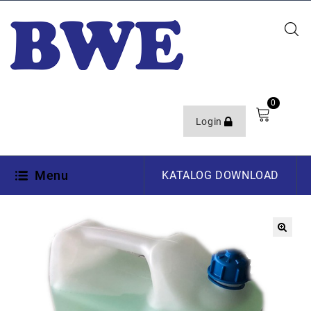
0
Login
Menu
KATALOG DOWNLOAD
🔍