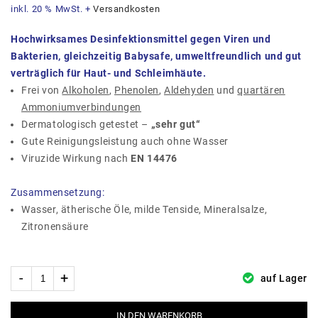
inkl. 20 % MwSt.
+
Versandkosten
Hochwirksames Desinfektionsmittel gegen Viren und
Bakterien, gleichzeitig Babysafe, umweltfreundlich und gut
verträglich für Haut- und Schleimhäute.
Frei von
Alkoholen
,
Phenolen
,
Aldehyden
und
quartären
Ammoniumverbindungen
Dermatologisch getestet –
„sehr gut“
Gute Reinigungsleistung auch ohne Wasser
Viruzide Wirkung nach
EN 14476
Zusammensetzung:
Wasser, ätherische Öle, milde Tenside, Mineralsalze,
Zitronensäure
auf Lager
IN DEN WARENKORB