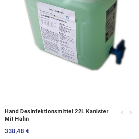
Hand Desinfektionsmittel 22L Kanister
Mit Hahn
Hartschalenkoffer Basic inkl.
Trolley
338,48
€