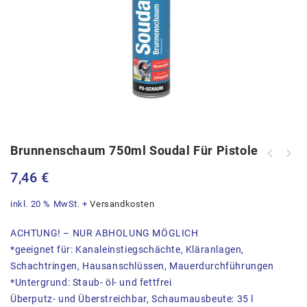
Brunnenschaum 750ml Soudal Für Pistole
Brunnenschaum 750ml Soudal zum
Abdichten & Verbinden
7,46
€
inkl. 20 % MwSt.
+
Versandkosten
ACHTUNG! – NUR ABHOLUNG MÖGLICH
*geeignet für: Kanaleinstiegschächte, Kläranlagen,
Schachtringen, Hausanschlüssen, Mauerdurchführungen
*Untergrund: Staub- öl- und fettfrei
Überputz- und Überstreichbar, Schaumausbeute: 35 l