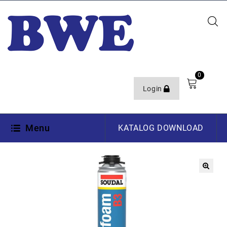
0
Login
Menu
KATALOG DOWNLOAD
🔍