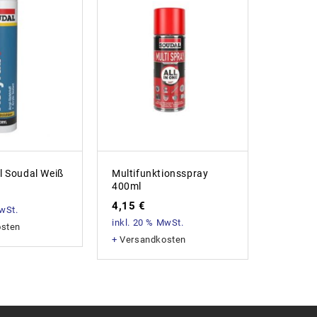
l Soudal Weiß
Multifunktionsspray
Zink-Sp
400ml
5,88
€
4,15
€
MwSt.
inkl. 20
inkl. 20 % MwSt.
osten
+
Versan
+
Versandkosten