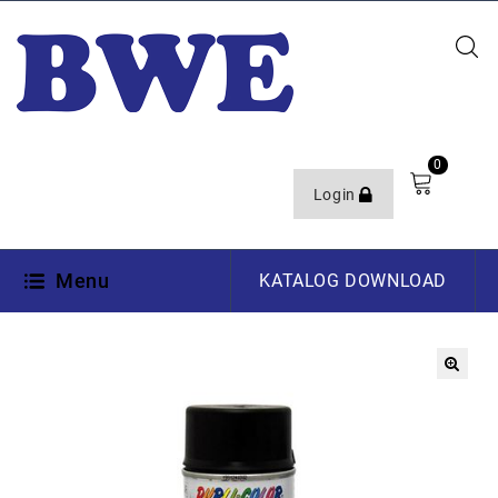
0
Login
Menu
KATALOG DOWNLOAD
🔍