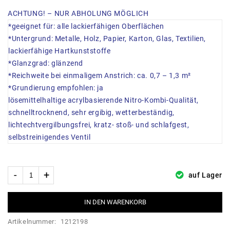
ACHTUNG! – NUR ABHOLUNG MÖGLICH
*geeignet für: alle lackierfähigen Oberflächen
*Untergrund: Metalle, Holz, Papier, Karton, Glas, Textilien,
lackierfähige Hartkunststoffe
*Glanzgrad: glänzend
*Reichweite bei einmaligem Anstrich: ca. 0,7 – 1,3 m²
*Grundierung empfohlen: ja
lösemittelhaltige acrylbasierende Nitro-Kombi-Qualität,
schnelltrocknend, sehr ergibig, wetterbeständig,
lichtechtvergilbungsfrei, kratz- stoß- und schlafgest,
selbstreinigendes Ventil
auf Lager
IN DEN WARENKORB
Artikelnummer:
1212198