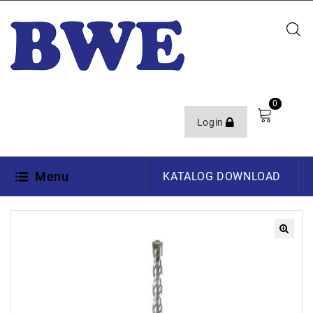
0
Login
Menu
KATALOG DOWNLOAD
🔍