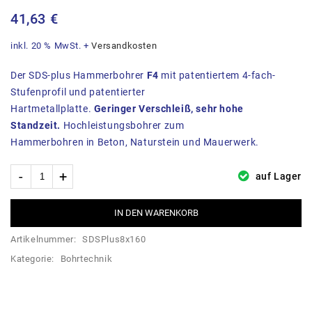
Stk. 10x160mm
41,63
€
inkl. 20 % MwSt.
+
Versandkosten
Der SDS-plus Hammerbohrer
F4
mit patentiertem 4-fach-
Stufenprofil und patentierter
Hartmetallplatte.
Geringer Verschleiß, sehr hohe
Standzeit.
Hochleistungsbohrer zum
Hammerbohren in Beton, Naturstein und Mauerwerk.
auf Lager
IN DEN WARENKORB
Artikelnummer:
SDSPlus8x160
Kategorie:
Bohrtechnik