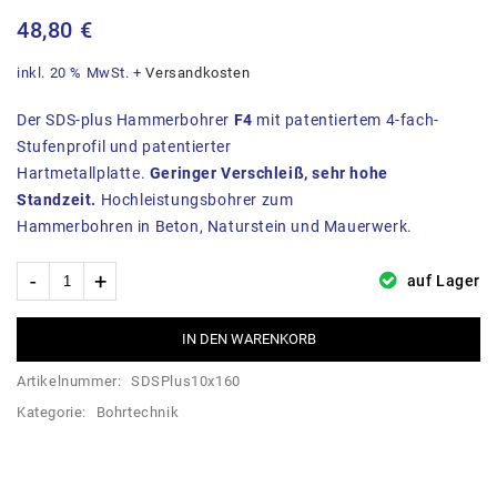
Stk. 12x260mm
48,80
€
inkl. 20 % MwSt.
+
Versandkosten
Der SDS-plus Hammerbohrer
F4
mit patentiertem 4-fach-
Stufenprofil und patentierter
Hartmetallplatte.
Geringer Verschleiß, sehr hohe
Standzeit.
Hochleistungsbohrer zum
Hammerbohren in Beton, Naturstein und Mauerwerk.
auf Lager
IN DEN WARENKORB
Artikelnummer:
SDSPlus10x160
Kategorie:
Bohrtechnik