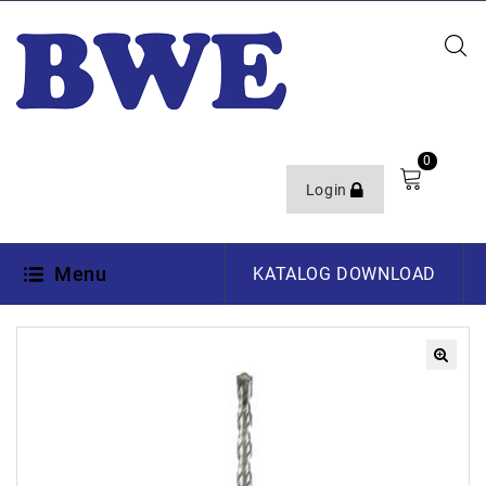
0
Login
Menu
KATALOG DOWNLOAD
🔍