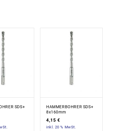
HRER SDS+
HAMMERBOHRER SDS+
HAMME
8x160mm
14x10
4,15
€
61,73
MwSt.
inkl. 20 % MwSt.
inkl. 20