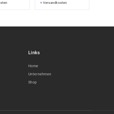
osten
+
Versandkosten
+
Versan
Links
Home
Unternehmen
Shop