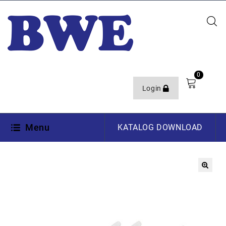
0
Login
Menu
KATALOG DOWNLOAD
🔍