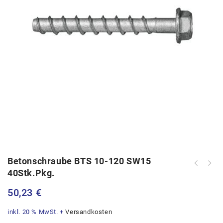
Betonschraube BTS 10-120 SW15
Bessey Temperguss Schraubzwinge
40Stk.Pkg.
400x120
50,23
€
inkl. 20 % MwSt.
+
Versandkosten