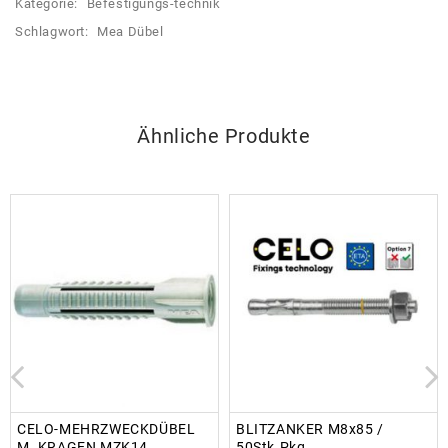
Kategorie:
Befestigungs-technik
Schlagwort:
Mea Dübel
Ähnliche Produkte
CELO-MEHRZWECKDÜBEL
BLITZANKER M8x85 /
M. KRAGEN MZK14
50Stk.Pkg.