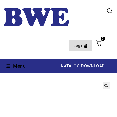
0
Login
Menu
KATALOG DOWNLOAD
🔍