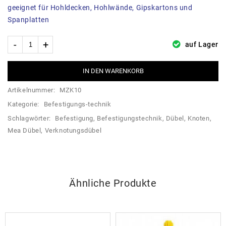
geeignet für Hohldecken, Hohlwände, Gipskartons und
Spanplatten
auf Lager
IN DEN WARENKORB
Artikelnummer:
MZK10
Kategorie:
Befestigungs-technik
Schlagwörter:
Befestigung
,
Befestigungstechnik
,
Dübel
,
Knoten
,
Mea Dübel
,
Verknotungsdübel
Ähnliche Produkte