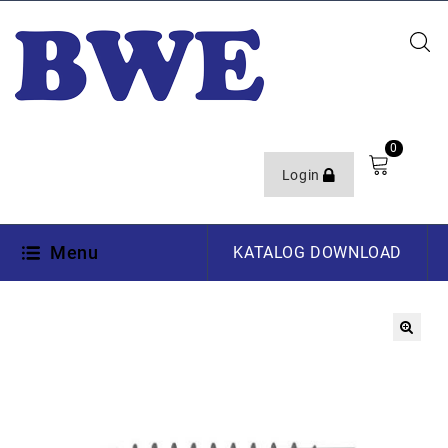
0
Login
Menu
KATALOG DOWNLOAD
🔍