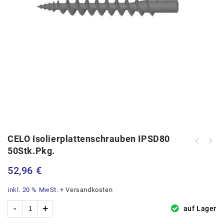
CELO Isolierplattenschrauben IPSD80
CELO Isolierplattenschrauben IPS80
50Stk.Pkg.
weiß 50Stk.Pkg.
52,96
€
inkl. 20 % MwSt.
+
Versandkosten
auf Lager