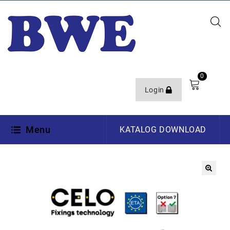
0
Login
Menu
KATALOG DOWNLOAD
🔍