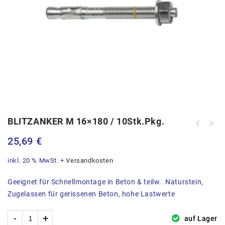
BLITZANKER M 16×180 / 10Stk.Pkg.
CELO Isolierplattenschrauben IPS80
25,69
€
anthrazit 50Stk.Pkg.
inkl. 20 % MwSt.
+
Versandkosten
Geeignet für Schnellmontage in Beton & teilw. Naturstein,
Zugelassen für gerissenen Beton, hohe Lastwerte
auf Lager