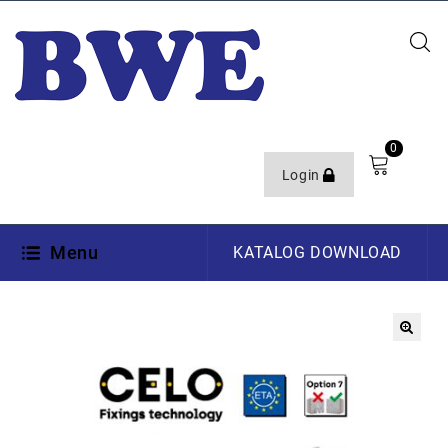
0
Login
Menu
KATALOG DOWNLOAD
🔍