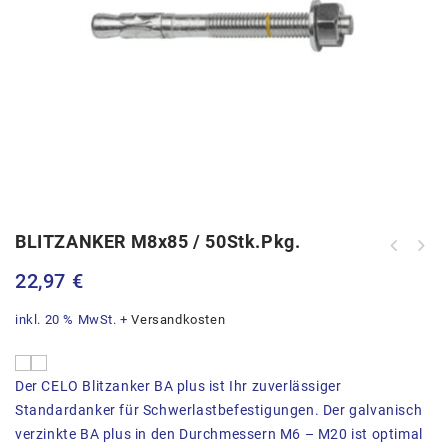
BLITZANKER M8x85 / 50Stk.Pkg.
CELO Isolierplattenschrauben IPS80
22,97
€
anthrazit 50Stk.Pkg.
inkl. 20 % MwSt.
+
Versandkosten
Der CELO Blitzanker BA plus ist Ihr zuverlässiger
Standardanker für Schwerlastbefestigungen. Der galvanisch
verzinkte BA plus in den Durchmessern M6 – M20 ist optimal