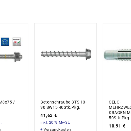
M8x75 /
Betonschraube BTS 10-
CELO-
90 SW15 40Stk.Pkg.
MEHRZWEC
KRAGEN M
41,63
€
50Stk.Pkg.
.
inkl. 20 % MwSt.
10,91
€
en
+
Versandkosten