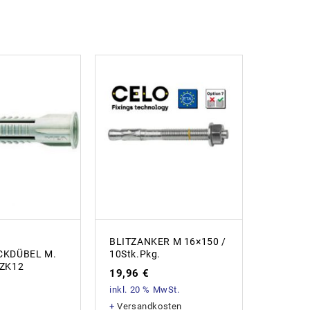
BLITZANKER M 16×150 /
CELO Is
KDÜBEL M.
10Stk.Pkg.
IPL95 2
ZK12
19,96
€
28,72
inkl. 20 % MwSt.
inkl. 20
+
Versandkosten
+
Versan