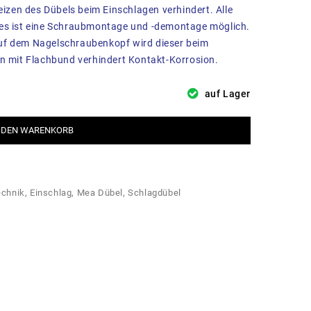
eizen des Dübels beim Einschlagen verhindert. Alle
 es ist eine Schraubmontage und -demontage möglich.
uf dem Nagelschraubenkopf wird dieser beim
on mit Flachbund verhindert Kontakt-Korrosion.
auf Lager
 DEN WARENKORB
echnik
,
Einschlag
,
Mea Dübel
,
Schlagdübel