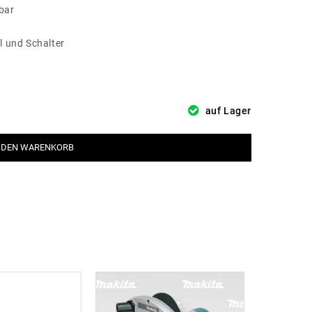
bar
l und Schalter
auf Lager
 DEN WARENKORB