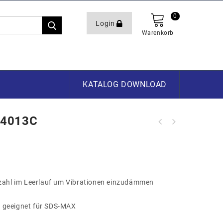
0
Login
Warenkorb
KATALOG DOWNLOAD
R4013C
LED-Baustelleleuchte 80W "Crossline
80 W"
zahl im Leerlauf um Vibrationen einzudämmen
 geeignet für SDS-MAX