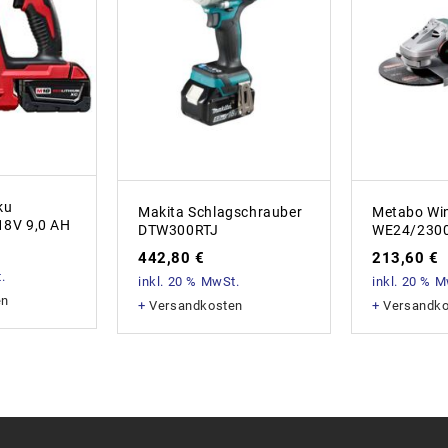
ku
Makita Schlagschrauber
Metabo Win
8V 9,0 AH
DTW300RTJ
WE24/230
442,80
€
213,60
€
.
inkl. 20 % MwSt.
inkl. 20 % 
en
+
Versandkosten
+
Versandk