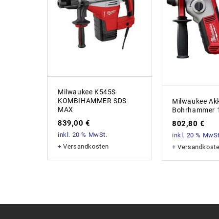
Milwaukee K545S
KOMBIHAMMER SDS
Milwaukee Ak
MAX
Bohrhammer 1
839,00
€
802,80
€
inkl. 20 % MwSt.
inkl. 20 % MwSt
+
Versandkosten
+
Versandkost