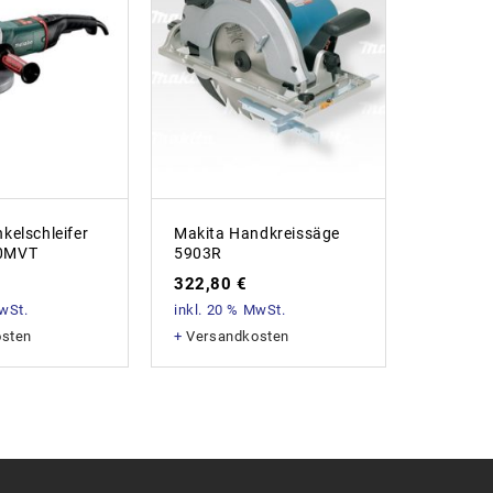
Milwauk
Bohrha
12,0AH
kelschleifer
Makita Handkreissäge
958,8
0MVT
5903R
inkl. 20
322,80
€
+
Versan
MwSt.
inkl. 20 % MwSt.
osten
+
Versandkosten