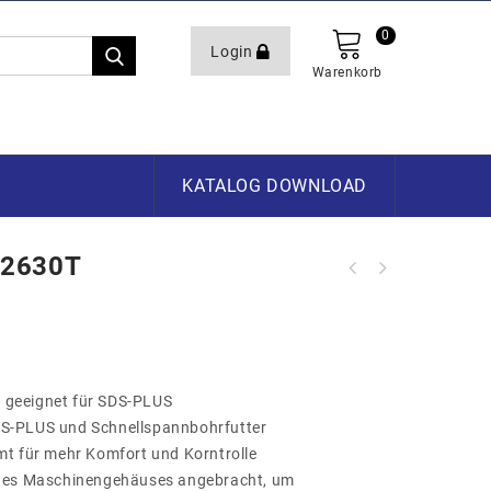
0
Login
Warenkorb
KATALOG DOWNLOAD
R2630T
LED-Baustelleleuchte 80W "Crossline
80 W"
geeignet für SDS-PLUS
S-PLUS und Schnellspannbohrfutter
mt für mehr Komfort und Korntrolle
 des Maschinengehäuses angebracht, um