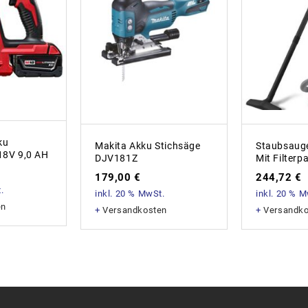
ku
Makita Akku Stichsäge
Staubsaug
8V 9,0 AH
DJV181Z
Mit Filterp
179,00
€
244,72
€
.
inkl. 20 % MwSt.
inkl. 20 % 
en
+
Versandkosten
+
Versandk