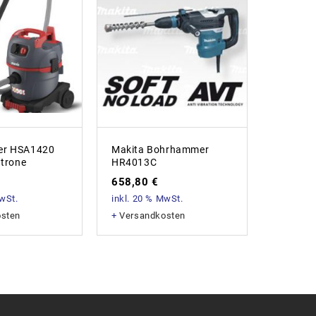
Metabo 
er HSA1420
Makita Bohrhammer
WEV15x
atrone
HR4013C
1500Wa
658,80
€
184,9
MwSt.
inkl. 20 % MwSt.
inkl. 20
osten
+
Versandkosten
+
Versan