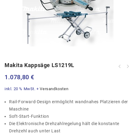
Makita Kappsäge LS1219L
Zweiweg-Klebesockel -4,8 Schwarz
Milwaukee Akku Bohrhammer M18CHM
100Stk.Pkg.
1.078,80
€
12,0AH SDS-MAX
inkl. 20 % MwSt.
+
Versandkosten
Rail-Forward-Design ermöglicht wandnahes Platzieren der
Maschine
Soft-Start-Funktion
Die Elektronische Drehzahlregelung hält die konstante
Drehzehl auch unter Last