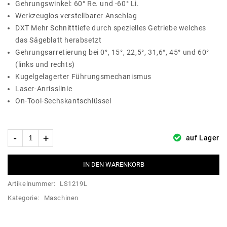
Gehrungswinkel: 60° Re. und -60° Li.
Werkzeuglos verstellbarer Anschlag
DXT Mehr Schnitttiefe durch spezielles Getriebe welches
das Sägeblatt herabsetzt
Gehrungsarretierung bei 0°, 15°, 22,5°, 31,6°, 45° und 60°
(links und rechts)
Kugelgelagerter Führungsmechanismus
Laser-Anrisslinie
On-Tool-Sechskantschlüssel
auf Lager
IN DEN WARENKORB
Artikelnummer:
LS1219L
Kategorie:
Maschinen