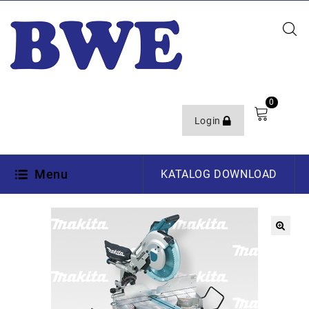
0
Login
Menu
KATALOG DOWNLOAD
🔍