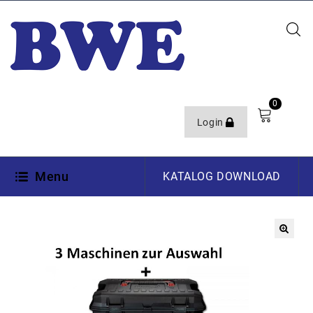
0
Login
Menu
KATALOG DOWNLOAD
🔍