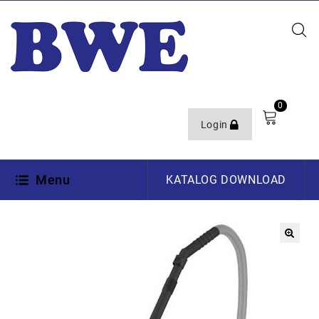
0
Login
Menu
KATALOG DOWNLOAD
🔍