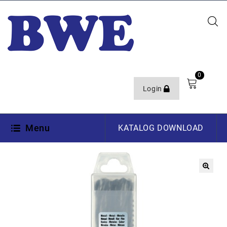
0
Login
Menu
KATALOG DOWNLOAD
🔍