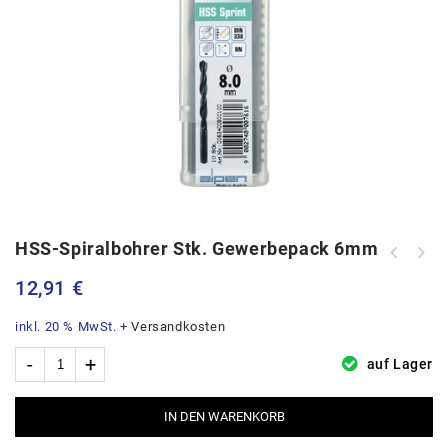
HSS-Spiralbohrer Stk. Gewerbepack 6mm
HSS-Spiralbohrer Stk. Gewerbepack
HSS-Spiralbohrer Stk. Gewerbepack
5,5mm
12,91
€
6,5mm
inkl. 20 % MwSt.
+
Versandkosten
auf Lager
IN DEN WARENKORB