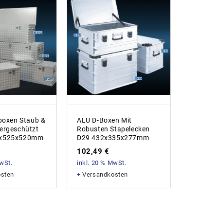
hboxen Staub &
ALU D-Boxen Mit
Sortime
ergeschützt
Robusten Stapelecken
64,45
2x525x520mm
D29 432x335x277mm
inkl. 20
102,49
€
+
Versan
MwSt.
inkl. 20 % MwSt.
osten
+
Versandkosten