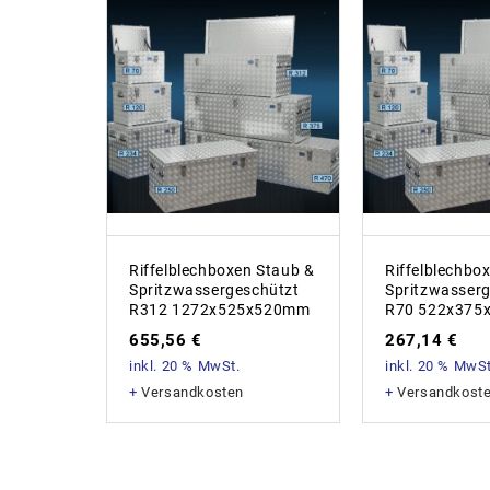
Riffelblechboxen Staub &
Riffelblechbo
Spritzwassergeschützt
Spritzwasser
R312 1272x525x520mm
R70 522x375
655,56
€
267,14
€
inkl. 20 % MwSt.
inkl. 20 % MwSt
+
Versandkosten
+
Versandkost