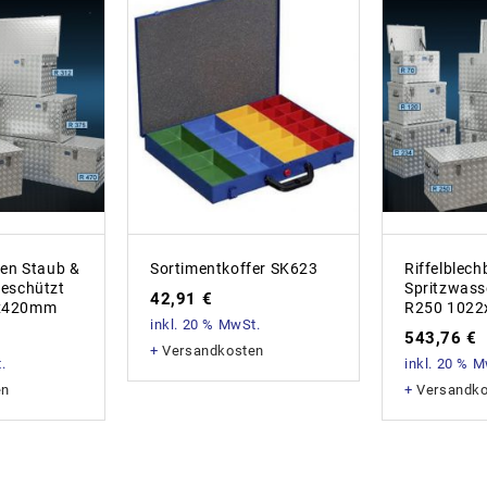
xen Staub &
Sortimentkoffer SK623
Riffelblec
geschützt
Spritzwass
42,91
€
x420mm
R250 102
inkl. 20 % MwSt.
543,76
€
+
Versandkosten
.
inkl. 20 % 
en
+
Versandk