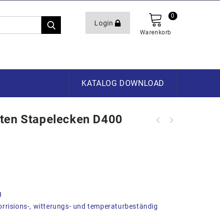
0
Login
Warenkorb
KATALOG DOWNLOAD
ten Stapelecken D400
ALU D-Boxen mit robusten Stapelecken
ALU D-Boxen mit robusten Stapelecken
D240 782x585x622mm
D415 1192x790x517mm
H
rrisions-, witterungs- und temperaturbeständig