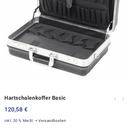
Hartschalenkoffer Basic
Hartschalenkoffer Basic inkl.
120,58
€
Trolley
inkl. 20 % MwSt.
+
Versandkosten