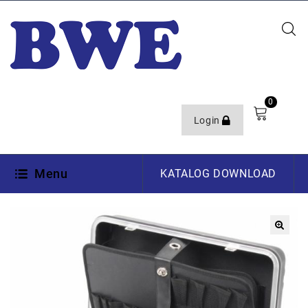
0
Login
Menu
KATALOG DOWNLOAD
🔍