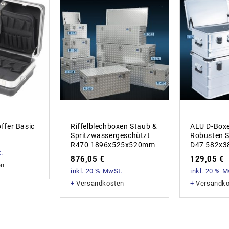
ffer Basic
Riffelblechboxen Staub &
ALU D-Boxe
Spritzwassergeschützt
Robusten S
R470 1896x525x520mm
D47 582x
.
876,05
€
129,05
€
en
inkl. 20 % MwSt.
inkl. 20 % 
+
Versandkosten
+
Versandk