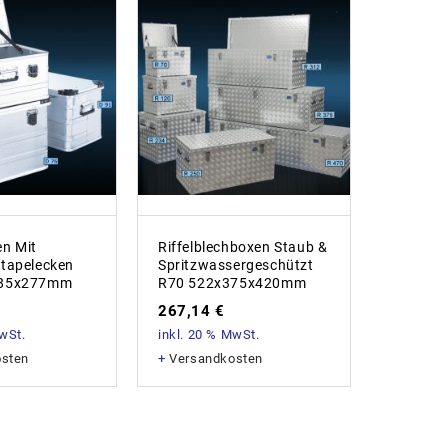
n Mit
Riffelblechboxen Staub &
Riffelb
tapelecken
Spritzwassergeschützt
Spritzw
385x277mm
R70 522x375x420mm
R37 62
267,14
€
217,4
MwSt.
inkl. 20 % MwSt.
inkl. 20
osten
+
Versandkosten
+
Versan