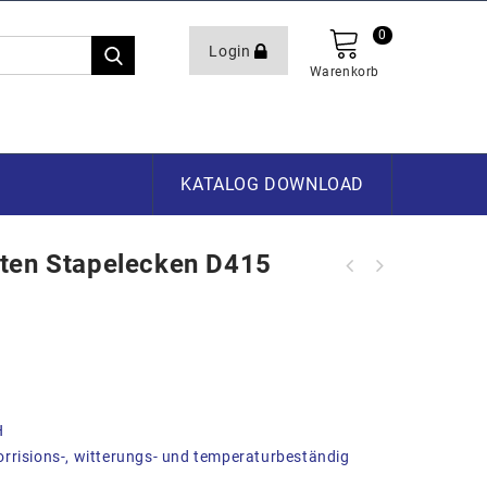
0
Login
Warenkorb
KATALOG DOWNLOAD
ten Stapelecken D415
ALU D-Boxen mit robusten Stapelecken
ALU D-Boxen mit robusten Stapelecken
D400 1532x585x515mm
D455 2132x485x515mm
H
rrisions-, witterungs- und temperaturbeständig