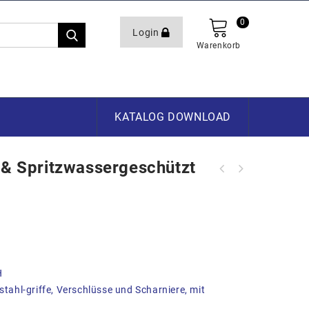
0
Login
Warenkorb
KATALOG DOWNLOAD
 & Spritzwassergeschützt
Riffelblechboxen staub &
Riffelblechboxen staub &
spritzwassergeschützt R70
spritzwassergeschützt R234
522x375x420mm
772x525x645mm
H
stahl-griffe, Verschlüsse und Scharniere, mit