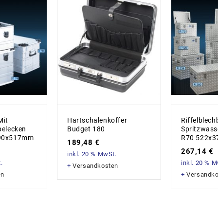
Mit
Hartschalenkoffer
Riffelblec
pelecken
Budget 180
Spritzwass
90x517mm
R70 522x
189,48
€
267,14
€
inkl. 20 % MwSt.
.
inkl. 20 % 
+
Versandkosten
en
+
Versandk