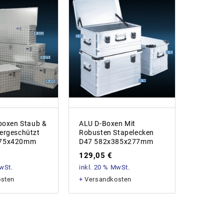
hboxen Staub &
ALU D-Boxen Mit
Riffelb
ergeschützt
Robusten Stapelecken
Spritzw
375x420mm
D47 582x385x277mm
R234 7
129,05
€
417,8
MwSt.
inkl. 20 % MwSt.
inkl. 20
osten
+
Versandkosten
+
Versan