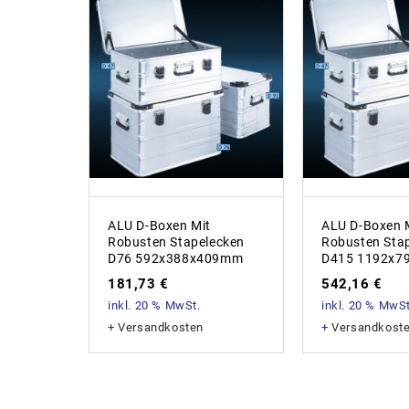
ALU D-Boxen Mit
ALU D-Boxen 
Robusten Stapelecken
Robusten Sta
D76 592x388x409mm
D415 1192x7
181,73
€
542,16
€
inkl. 20 % MwSt.
inkl. 20 % MwSt
+
Versandkosten
+
Versandkost