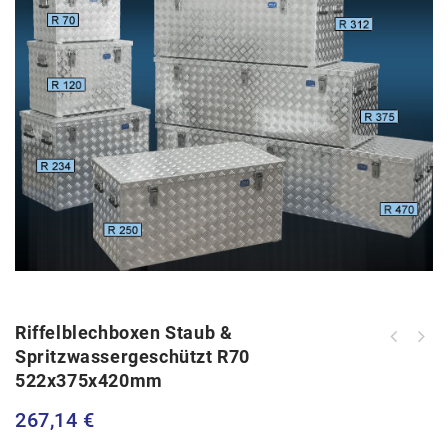
Riffelblechboxen Staub &
Riffelblechboxen staub &
Spritzwassergeschützt R70
Riffelblechboxen staub &
spritzwassergeschützt R37
522x375x420mm
spritzwassergeschützt R120
622x275x270mm
622x425x520mm
267,14
€