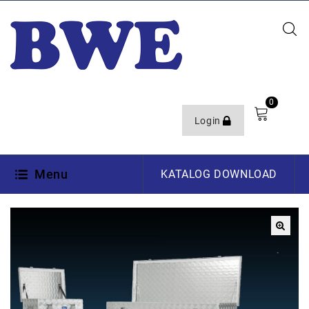
0
Login
Menu
KATALOG DOWNLOAD
🔍