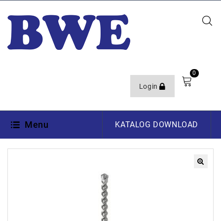
0
Login
Menu
KATALOG DOWNLOAD
🔍