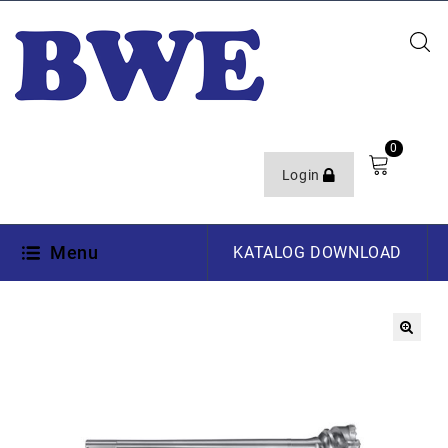
0
Login
Menu
KATALOG DOWNLOAD
🔍