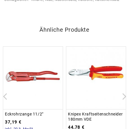
Ähnliche Produkte
Eckrohrzange 11/2″
Knipex Kraftseitenschneider
180mm VDE
37,19
€
44,78
€
inkl. 20 % MwSt.