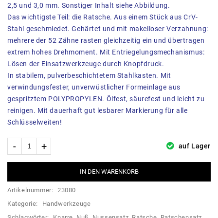
2,5 und 3,0 mm. Sonstiger Inhalt siehe Abbildung.
Das wichtigste Teil: die Ratsche. Aus einem Stück aus CrV-
Stahl geschmiedet. Gehärtet und mit makelloser Verzahnung:
mehrere der 52 Zähne rasten gleichzeitig ein und übertragen
extrem hohes Drehmoment. Mit Entriegelungsmechanismus:
Lösen der Einsatzwerkzeuge durch Knopfdruck.
In stabilem, pulverbeschichtetem Stahlkasten. Mit
verwindungsfester, unverwüstlicher Formeinlage aus
gespritztem POLYPROPYLEN. Ölfest, säurefest und leicht zu
reinigen. Mit dauerhaft gut lesbarer Markierung für alle
Schlüsselweiten!
auf Lager
IN DEN WARENKORB
Artikelnummer:
23080
Kategorie:
Handwerkzeuge
Schlagwörter:
Knarre
,
Nuß
,
Nussensatz
,
Ratsche
,
Ratschensatz