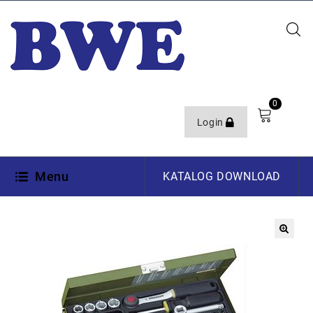
0
Login
Menu
KATALOG DOWNLOAD
🔍