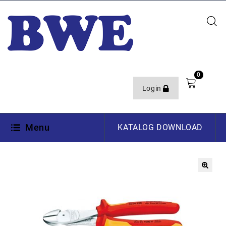
0
Login
Menu
KATALOG DOWNLOAD
🔍