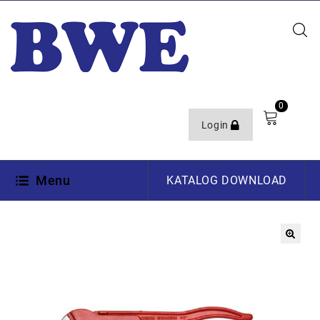
0
Login
Menu
KATALOG DOWNLOAD
🔍