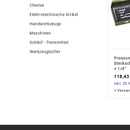
Chemie
Elektrotechnische Artikel
Handwerkzeuge
Maschinen
Schleif - Trennmittel
Werkzeugkoffer
Proxxo
Stecksc
+ 1/4″
118,4
inkl. 20
+
Versan