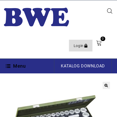
0
Login
Menu
KATALOG DOWNLOAD
🔍