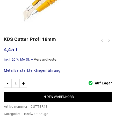
KDS Cutter Profi 18mm
Kabelbinder 370x7,6 NATUR
Klauke Presszange f.
100Stk.Pkg.
4,45
€
Rohrkabelschuhe, Rohrverbinder 0.75
bis 16mm²K25
inkl. 20 % MwSt.
+
Versandkosten
Metallverstärkte Klingenführung
auf Lager
IN DEN WARENKORB
Artikelnummer:
CUTTER18
Kategorie:
Handwerkzeuge