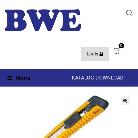
0
Login
Menu
KATALOG DOWNLOAD
🔍