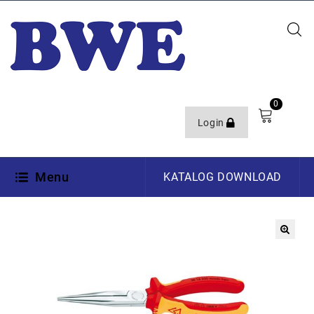
0
Login
Menu
KATALOG DOWNLOAD
🔍