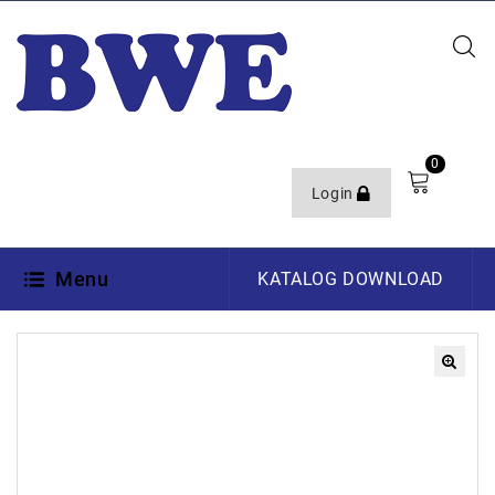
0
Login
Menu
KATALOG DOWNLOAD
🔍