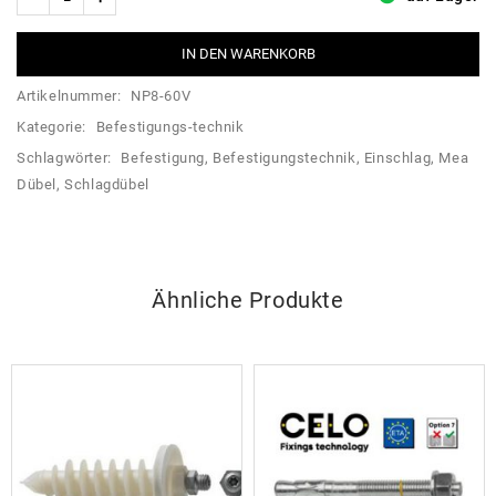
IN DEN WARENKORB
Artikelnummer:
NP8-60V
Kategorie:
Befestigungs-technik
Schlagwörter:
Befestigung
,
Befestigungstechnik
,
Einschlag
,
Mea
Dübel
,
Schlagdübel
Ähnliche Produkte