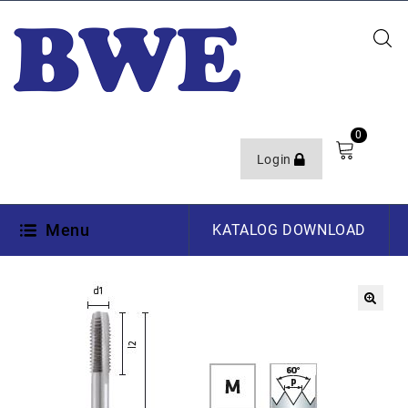
0
Login
Menu
KATALOG DOWNLOAD
🔍