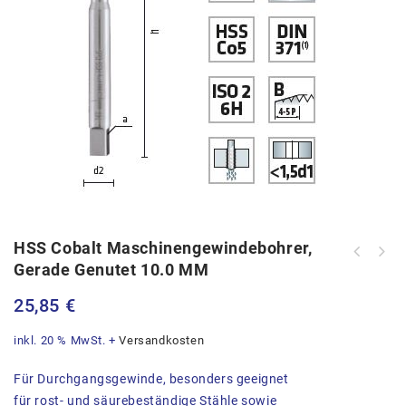
HSS Cobalt Maschinengewindebohrer,
Gerade Genutet 10.0 MM
HSS Cobalt Maschinengewindebohrer,
gerade genutet 4.0 MM
25,85
€
inkl. 20 % MwSt.
+
Versandkosten
Für Durchgangsgewinde, besonders geeignet
für rost- und säurebeständige Stähle sowie