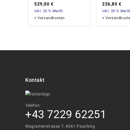
529,00
€
226,80
€
inkl. 20 % MwSt.
inkl. 20 % MwSt
+
Versandkosten
+
Versandkost
Kontakt
Telefon:
+43 7229 62251
Wagramerstrasse 7, 4061 Pasching