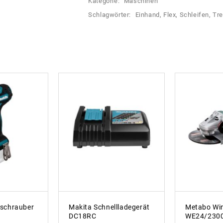
Kategorie:
Maschinen
Schlagwörter:
Einhand
,
Flex
,
Schleifen
,
Tr
gschrauber
Makita Schnellladegerät
Metabo Win
DC18RC
WE24/230