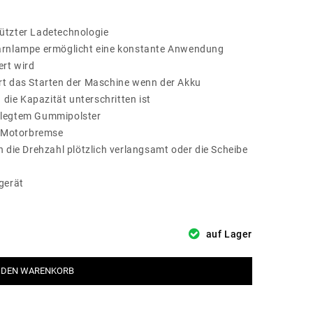
ützter Ladetechnologie
arnlampe ermöglicht eine konstante Anwendung
ert wird
rt das Starten der Maschine wenn der Akku
 die Kapazität unterschritten ist
elegtem Gummipolster
n Motorbremse
 die Drehzahl plötzlich verlangsamt oder die Scheibe
gerät
auf Lager
 DEN WARENKORB