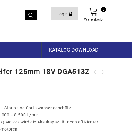
0
Login
Warenkorb
KATALOG DOWNLOAD
leifer 125mm 18V DGA513Z
LED-Baustelleleuchte 80W "Crossline
80 W"
 – Staub und Spritzwasser geschützt
 3.000 – 8.500 U/min
) Motors wird die Akkukapazität noch effizienter
romotoren