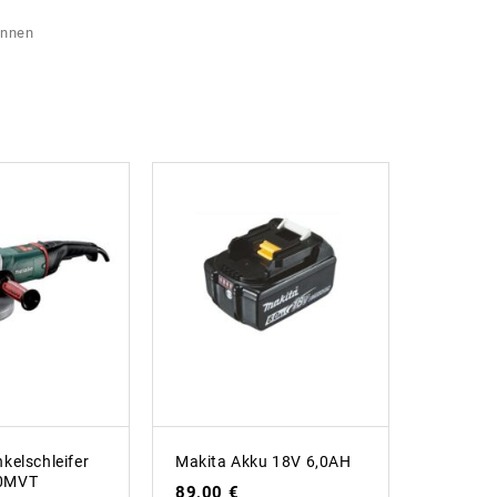
ennen
kelschleifer
Makita Akku 18V 6,0AH
Makita
0MVT
HR4013
89,00
€