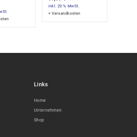
658,8
inkl. 20 % MwSt.
MwSt.
inkl. 20
+
Versandkosten
osten
+
Versan
Links
Home
Unternehmen
Shop