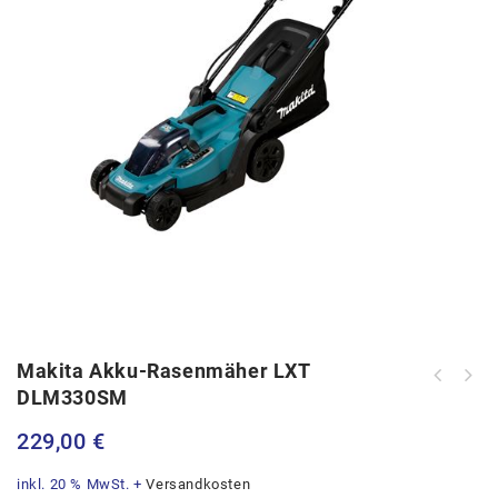
Makita Akku-Rasenmäher LXT
DLM330SM
Starmix Nass-Trockensauger - ISC L-
1425 Basic
229,00
€
inkl. 20 % MwSt.
+
Versandkosten