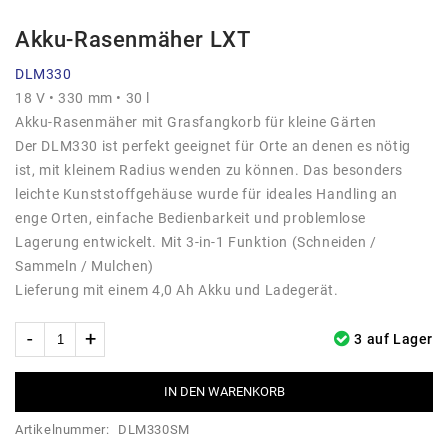
Akku-Rasenmäher LXT
DLM330
18 V • 330 mm • 30 l
Akku-Rasenmäher mit Grasfangkorb für kleine Gärten
Der DLM330 ist perfekt geeignet für Orte an denen es nötig
ist, mit kleinem Radius wenden zu können. Das besonders
leichte Kunststoffgehäuse wurde für ideales Handling an
enge Orten, einfache Bedienbarkeit und problemlose
Lagerung entwickelt. Mit 3-in-1 Funktion (Schneiden /
Sammeln / Mulchen)
Lieferung mit einem 4,0 Ah Akku und Ladegerät.
3 auf Lager
IN DEN WARENKORB
Artikelnummer:
DLM330SM