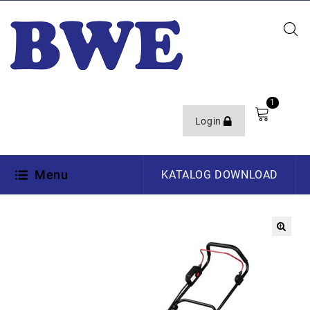
1
Login
Menu
KATALOG DOWNLOAD
🔍